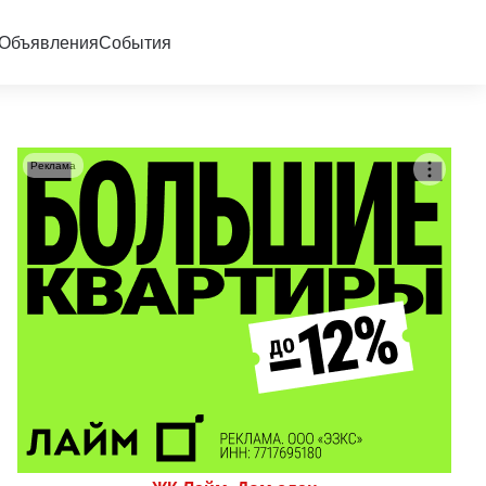
Объявления
События
Реклама