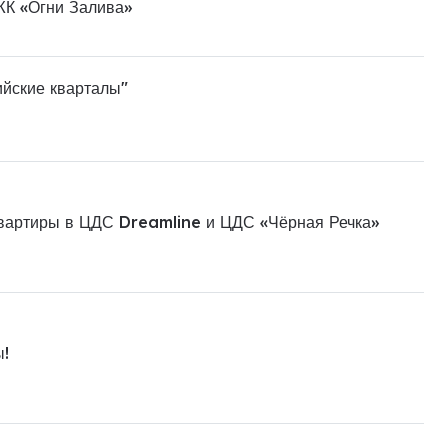
ЖК «Огни Залива»
ийские кварталы"
квартиры в ЦДС Dreamline и ЦДС «Чёрная Речка»
ы!