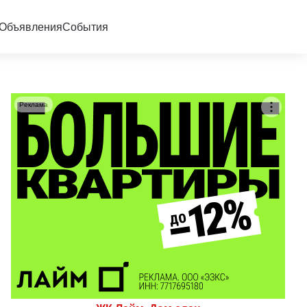
Объявления
События
Реклама