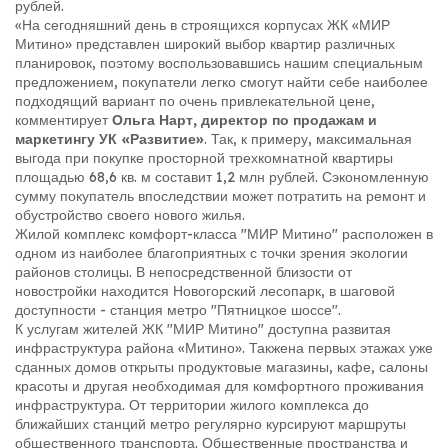
рублей.
«На сегодняшний день в строящихся корпусах ЖК «МИР
Митино» представлен широкий выбор квартир различных
планировок, поэтому воспользовавшись нашим специальным
предложением, покупатели легко смогут найти себе наиболее
подходящий вариант по очень привлекательной цене,
комментирует
Ольга Нарт, директор по продажам и
маркетингу УК «Развитие»
. Так, к примеру, максимальная
выгода при покупке просторной трехкомнатной квартиры
площадью 68,6 кв. м составит 1,2 млн рублей. Сэкономленную
сумму покупатель впоследствии может потратить на ремонт и
обустройство своего нового жилья.
Жилой комплекс комфорт-класса "МИР Митино" расположен в
одном из наиболее благоприятных с точки зрения экологии
районов столицы. В непосредственной близости от
новостройки находится Новогорский лесопарк, в шаговой
доступности - станция метро "Пятницкое шоссе".
К услугам жителей ЖК "МИР Митино" доступна развитая
инфраструктура района «Митино». Такжена первых этажах уже
сданных домов открыты продуктовые магазины, кафе, салоны
красоты и другая необходимая для комфортного проживания
инфраструктура. От территории жилого комплекса до
ближайших станций метро регулярно курсируют маршруты
общественного транспорта. Общественные пространства и