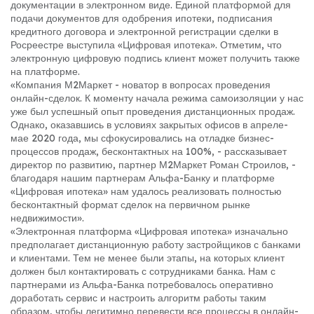
документации в электронном виде. Единой платформой для
подачи документов для одобрения ипотеки, подписания
кредитного договора и электронной регистрации сделки в
Росреестре выступила «Цифровая ипотека». Отметим, что
электронную цифровую подпись клиент может получить также
на платформе.
«Компания М2Маркет - новатор в вопросах проведения
онлайн-сделок. К моменту начала режима самоизоляции у нас
уже был успешный опыт проведения дистанционных продаж.
Однако, оказавшись в условиях закрытых офисов в апреле-
мае 2020 года, мы сфокусировались на отладке бизнес-
процессов продаж, бесконтактных на 100%, - рассказывает
директор по развитию, партнер М2Маркет Роман Строилов, -
благодаря нашим партнерам Альфа-Банку и платформе
«Цифровая ипотека» нам удалось реализовать полностью
бесконтактный формат сделок на первичном рынке
недвижимости».
«Электронная платформа «Цифровая ипотека» изначально
предполагает дистанционную работу застройщиков с банками
и клиентами. Тем не менее были этапы, на которых клиент
должен был контактировать с сотрудниками банка. Нам с
партнерами из Альфа-Банка потребовалось оперативно
доработать сервис и настроить алгоритм работы таким
образом, чтобы легитимно перевести все процессы в онлайн-