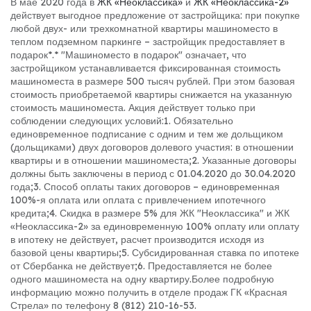
В мае 2020 года в
ЖК «Неоклассика»
и
ЖК «Неоклассика-2»
действует выгодное предложение от застройщика: при покупке
любой двух- или трехкомнатной квартиры машиноместо в
теплом подземном паркинге – застройщик предоставляет в
подарок*.
* "Машиноместо в подарок" означает, что
застройщиком устанавливается фиксированная стоимость
машиноместа в размере 500 тысяч рублей. При этом базовая
стоимость приобретаемой квартиры снижается на указанную
стоимость машиноместа. Акция действует только при
соблюдении следующих условий:
1. Обязательно
единовременное подписание с одним и тем же дольщиком
(дольщиками) двух договоров долевого участия: в отношении
квартиры и в отношении машиноместа;
2. Указанные договоры
должны быть заключены в период с 01.04.2020 до 30.04.2020
года;
3. Способ оплаты таких договоров – единовременная
100%-я оплата или оплата с привлечением ипотечного
кредита;
4. Скидка в размере 5% для ЖК "Неоклассика" и ЖК
«Неоклассика-2» за единовременную 100% оплату или оплату
в ипотеку не действует, расчет производится исходя из
базовой цены квартиры;
5. Субсидированная ставка по ипотеке
от Сбербанка не действует;
6. Предоставляется не более
одного машиноместа на одну квартиру.
Более подробную
информацию можно получить в отделе продаж ГК «Красная
Стрела» по телефону 8 (812) 210-16-53.