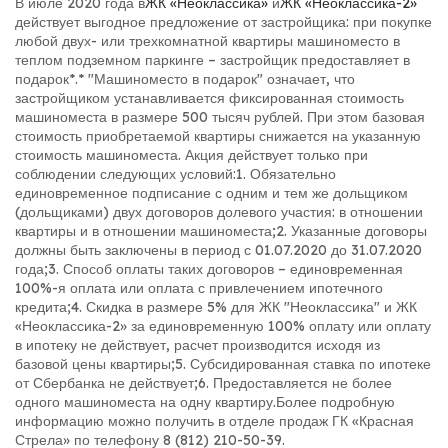
В июле 2020 года в
ЖК «Неоклассика»
и
ЖК «Неоклассика-2»
действует выгодное предложение от застройщика: при покупке
любой двух- или трехкомнатной квартиры машиноместо в
теплом подземном паркинге – застройщик предоставляет в
подарок*.
* "Машиноместо в подарок" означает, что
застройщиком устанавливается фиксированная стоимость
машиноместа в размере 500 тысяч рублей. При этом базовая
стоимость приобретаемой квартиры снижается на указанную
стоимость машиноместа. Акция действует только при
соблюдении следующих условий:
1. Обязательно
единовременное подписание с одним и тем же дольщиком
(дольщиками) двух договоров долевого участия: в отношении
квартиры и в отношении машиноместа;
2. Указанные договоры
должны быть заключены в период с 01.07.2020 до 31.07.2020
года;
3. Способ оплаты таких договоров – единовременная
100%-я оплата или оплата с привлечением ипотечного
кредита;
4. Скидка в размере 5% для ЖК "Неоклассика" и ЖК
«Неоклассика-2» за единовременную 100% оплату или оплату
в ипотеку не действует, расчет производится исходя из
базовой цены квартиры;
5. Субсидированная ставка по ипотеке
от Сбербанка не действует;
6. Предоставляется не более
одного машиноместа на одну квартиру.
Более подробную
информацию можно получить в отделе продаж ГК «Красная
Стрела» по телефону 8 (812) 210-50-39.