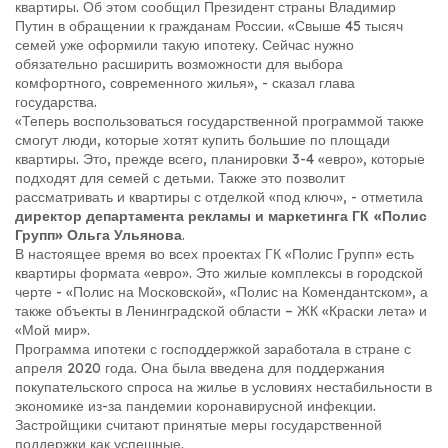
квартиры. Об этом сообщил Президент страны Владимир
Путин в обращении к гражданам России. «Свыше 45 тысяч
семей уже оформили такую ипотеку. Сейчас нужно
обязательно расширить возможности для выбора
комфортного, современного жилья», - сказал глава
государства.
«Теперь воспользоваться государственной программой также
смогут люди, которые хотят купить большие по площади
квартиры. Это, прежде всего, планировки 3-4 «евро», которые
подходят для семей с детьми. Также это позволит
рассматривать и квартиры с отделкой «под ключ», - отметила
директор департамента рекламы и маркетинга ГК «Полис
Групп» Ольга Ульянова
.
В настоящее время во всех проектах ГК «Полис Групп» есть
квартиры формата «евро». Это жилые комплексы в городской
черте - «Полис на Московской», «Полис на Комендантском», а
также объекты в Ленинградской области – ЖК «Краски лета» и
«Мой мир».
Программа ипотеки с господдержкой заработала в стране с
апреля 2020 года. Она была введена для поддержания
покупательского спроса на жилье в условиях нестабильности в
экономике из-за пандемии коронавирусной инфекции.
Застройщики считают принятые меры государственной
поддержки как успешные.