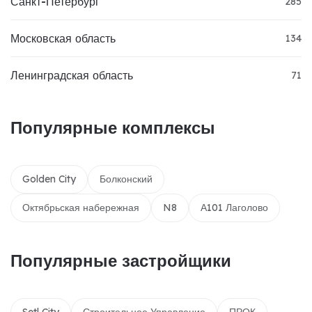
Санкт-Петербург
285
Московская область
134
Ленинградская область
71
Популярные комплексы
Golden City
Болконский
Октябрьская набережная
N8
А101 Лаголово
Популярные застройщики
Setl City
Строительное Управление
ПРОК