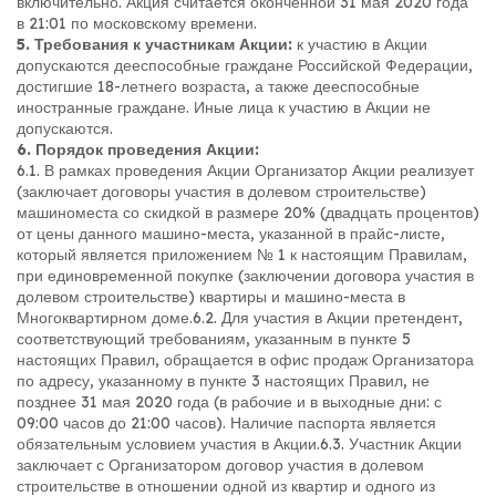
включительно. Акция считается оконченной 31 мая 2020 года
в 21:01 по московскому времени.
5. Требования к участникам Акции:
к участию в Акции
допускаются дееспособные граждане Российской Федерации,
достигшие 18-летнего возраста, а также дееспособные
иностранные граждане. Иные лица к участию в Акции не
допускаются.
6. Порядок проведения Акции:
6.1. В рамках проведения Акции Организатор Акции реализует
(заключает договоры участия в долевом строительстве)
машиноместа со скидкой в размере 20% (двадцать процентов)
от цены данного машино-места, указанной в прайс-листе,
который является приложением № 1 к настоящим Правилам,
при единовременной покупке (заключении договора участия в
долевом строительстве) квартиры и машино-места в
Многоквартирном доме.
6.2. Для участия в Акции претендент,
соответствующий требованиям, указанным в пункте 5
настоящих Правил, обращается в офис продаж Организатора
по адресу, указанному в пункте 3 настоящих Правил, не
позднее 31 мая 2020 года (в рабочие и в выходные дни: с
09:00 часов до 21:00 часов). Наличие паспорта является
обязательным условием участия в Акции.
6.3. Участник Акции
заключает с Организатором договор участия в долевом
строительстве в отношении одной из квартир и одного из