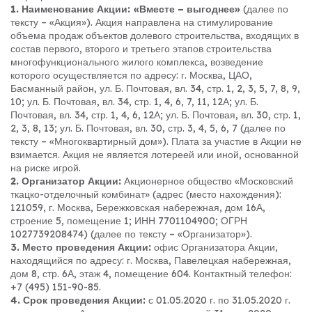
1. Наименование Акции: «Вместе – выгоднее»
(далее по
тексту – «Акция»). Акция направлена на стимулирование
объема продаж объектов долевого строительства, входящих в
состав первого, второго и третьего этапов строительства
многофункционального жилого комплекса, возведение
которого осуществляется по адресу: г. Москва, ЦАО,
Басманный район, ул. Б. Почтовая, вл. 34, стр. 1, 2, 3, 5, 7, 8, 9,
10; ул. Б. Почтовая, вл. 34, стр. 1, 4, 6, 7, 11, 12А; ул. Б.
Почтовая, вл. 34, стр. 1, 4, 6, 12А; ул. Б. Почтовая, вл. 30, стр. 1,
2, 3, 8, 13; ул. Б. Почтовая, вл. 30, стр. 3, 4, 5, 6, 7 (далее по
тексту – «Многоквартирный дом»). Плата за участие в Акции не
взимается. Акция не является лотереей или иной, основанной
на риске игрой.
2. Организатор Акции:
Акционерное общество «Московский
ткацко-отделочный комбинат» (адрес (место нахождения):
121059, г. Москва, Бережковская набережная, дом 16А,
строение 5, помещение 1; ИНН 7701104900; ОГРН
1027739208474) (далее по тексту – «Организатор»).
3. Место проведения Акции:
офис Организатора Акции,
находящийся по адресу: г. Москва, Павелецкая набережная,
дом 8, стр. 6А, этаж 4, помещение 604. Контактный телефон:
+7 (495) 151-90-85.
4. Срок проведения Акции:
с 01.05.2020 г. по 31.05.2020 г.