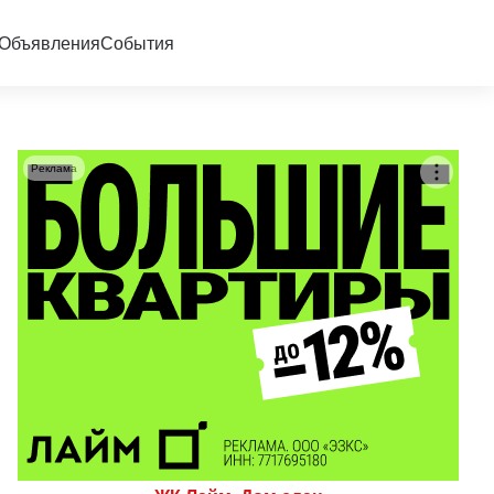
Объявления
События
Реклама