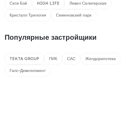
Сити Бэй
HIGH LIFE
Левел Селигерская
Кристалл Трилогия
Семеновский парк
Популярные застройщики
TEKTA GROUP
ПИК
САС
Желдорипотека
Галс-Девелопмент