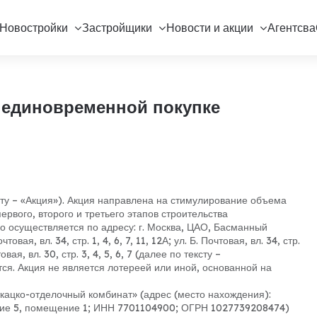
Новостройки
Застройщики
Новости и акции
Агентсва
 единовременной покупке
сту – «Акция»). Акция направлена на стимулирование объема
ервого, второго и третьего этапов строительства
о осуществляется по адресу: г. Москва, ЦАО, Басманный
очтовая, вл. 34, стр. 1, 4, 6, 7, 11, 12А; ул. Б. Почтовая, вл. 34, стр.
чтовая, вл. 30, стр. 3, 4, 5, 6, 7 (далее по тексту –
тся. Акция не является лотереей или иной, основанной на
кацко-отделочный комбинат» (адрес (место нахождения):
оение 5, помещение 1; ИНН 7701104900; ОГРН 1027739208474)