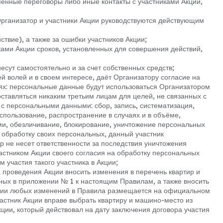
ьменные переговоры либо иные контакты с участниками Акции,
Организатор и участники Акции руководствуются действующим
йствие), а также за ошибки участников Акции;
иками Акции сроков, установленных для совершения действий,
несут самостоятельно и за счет собственных средств;
ей волей и в своем интересе, даёт Организатору согласие на
ях: персональные данные будут использоваться Организатором
оставляться никаким третьим лицам для целей, не связанных с
с персональными данными: сбор, запись, систематизация,
спользование, распространение в случаях и в объёме,
и, обезличивание, блокирование, уничтожение персональных
а обработку своих персональных, данный участник
р не несет ответственности за последствия уничтожения
астником Акции своего согласия на обработку персональных
 участия такого участника в Акции;
да проведения Акции вносить изменения в перечень квартир и
ных в приложении № 1 к настоящим Правилам, а также вносить
нии любых изменений в Правила размещается на официальном
частник Акции вправе выбрать квартиру и машино-место из
ции, который действовал на дату заключения договора участия