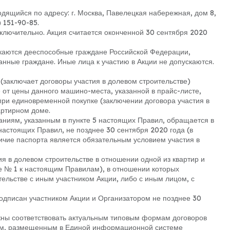
дящийся по адресу: г. Москва, Павелецкая набережная, дом 8,
 151-90-85.
. включительно. Акция считается оконченной 30 сентября 2020
скаются дееспособные граждане Российской Федерации,
анные граждане. Иные лица к участию в Акции не допускаются.
 (заключает договоры участия в долевом строительстве)
 от цены данного машино-места, указанной в прайс-листе,
ри единовременной покупке (заключении договора участия в
артирном доме.
ваниям, указанным в пункте 5 настоящих Правил, обращается в
настоящих Правил, не позднее 30 сентября 2020 года (в
аличие паспорта является обязательным условием участия в
ия в долевом строительстве в отношении одной из квартир и
е № 1 к настоящим Правилам), в отношении которых
ельстве с иным участником Акции, либо с иным лицом, с
 подписан участником Акции и Организатором не позднее 30
олжны соответствовать актуальным типовым формам договоров
ром, размещенным в Единой информационной системе