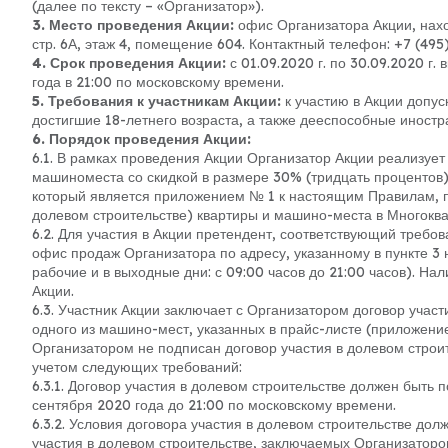
(далее по тексту – «Организатор»).
3. Место проведения Акции:
офис Организатора Акции, нахо
стр. 6А, этаж 4, помещение 604. Контактный телефон: +7 (495)
4. Срок проведения Акции:
с 01.09.2020 г. по 30.09.2020 г
года в 21:00 по московскому времени.
5. Требования к участникам Акции:
к участию в Акции допу
достигшие 18-летнего возраста, а также дееспособные иностр
6. Порядок проведения Акции:
6.1. В рамках проведения Акции Организатор Акции реализует
машиноместа со скидкой в размере 30% (тридцать процентов)
который является приложением № 1 к настоящим Правилам, п
долевом строительстве) квартиры и машино-места в Многокв
6.2. Для участия в Акции претендент, соответствующий требо
офис продаж Организатора по адресу, указанному в пункте 3 
рабочие и в выходные дни: с 09:00 часов до 21:00 часов). Н
Акции.
6.3. Участник Акции заключает с Организатором договор участ
одного из машино-мест, указанных в прайс-листе (приложени
Организатором не подписан договор участия в долевом строит
учетом следующих требований:
6.3.1. Договор участия в долевом строительстве должен быть
сентября 2020 года до 21:00 по московскому времени.
6.3.2. Условия договора участия в долевом строительстве д
участия в долевом строительстве, заключаемых Организато