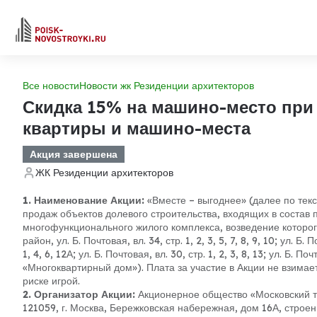
Все новости
Новости жк Резиденции архитекторов
Скидка 15% на машино-место при
квартиры и машино-места
Акция завершена
ЖК Резиденции архитекторов
1. Наименование Акции:
«Вместе – выгоднее» (далее по тек
продаж объектов долевого строительства, входящих в состав п
многофункционального жилого комплекса, возведение которог
район, ул. Б. Почтовая, вл. 34, стр. 1, 2, 3, 5, 7, 8, 9, 10; ул. Б. П
1, 4, 6, 12А; ул. Б. Почтовая, вл. 30, стр. 1, 2, 3, 8, 13; ул. Б. По
«Многоквартирный дом»). Плата за участие в Акции не взимае
риске игрой.
2. Организатор Акции:
Акционерное общество «Московский т
121059, г. Москва, Бережковская набережная, дом 16А, стр