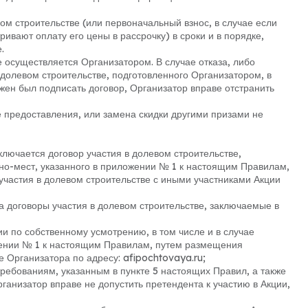
вом строительстве (или первоначальный взнос, в случае если
ивают оплату его цены в рассрочку) в сроки и в порядке,
.
е осуществляется Организатором. В случае отказа, либо
 долевом строительстве, подготовленного Организатором, в
лжен был подписать договор, Организатор вправе отстранить
е предоставления, или замена скидки другими призами не
ключается договор участия в долевом строительстве,
но-мест, указанного в приложении № 1 к настоящим Правилам,
частия в долевом строительстве с иными участниками Акции
а договоры участия в долевом строительстве, заключаемые в
ии по собственному усмотрению, в том числе и в случае
жении № 1 к настоящим Правилам, путем размещения
Организатора по адресу: afipochtovaya.ru;
 требованиям, указанным в пункте 5 настоящих Правил, а также
анизатор вправе не допустить претендента к участию в Акции,