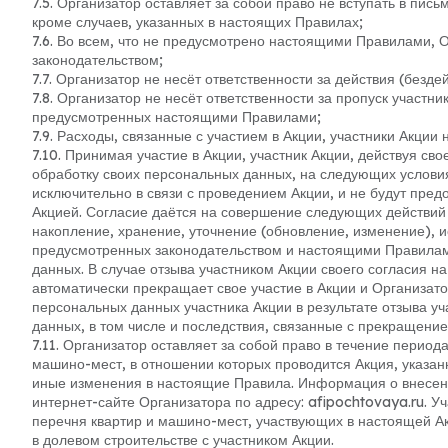
7.5. Организатор оставляет за собой право не вступать в пис
кроме случаев, указанных в настоящих Правилах;
7.6. Во всем, что не предусмотрено настоящими Правилами, 
законодательством;
7.7. Организатор не несёт ответственности за действия (безде
7.8. Организатор не несёт ответственности за пропуск участн
предусмотренных настоящими Правилами;
7.9. Расходы, связанные с участием в Акции, участники Акции 
7.10. Принимая участие в Акции, участник Акции, действуя сво
обработку своих персональных данных, на следующих услови
исключительно в связи с проведением Акции, и не будут пред
Акцией. Согласие даётся на совершение следующих действий 
накопление, хранение, уточнение (обновление, изменение), и
предусмотренных законодательством и настоящими Правилам
данных. В случае отзыва участником Акции своего согласия н
автоматически прекращает свое участие в Акции и Организато
персональных данных участника Акции в результате отзыва уч
данных, в том числе и последствия, связанные с прекращением
7.11. Организатор оставляет за собой право в течение перио
машино-мест, в отношении которых проводится Акция, указан
иные изменения в настоящие Правила. Информация о внесе
интернет-сайте Организатора по адресу: afipochtovaya.ru. У
перечня квартир и машино-мест, участвующих в настоящей Ак
в долевом строительстве с участником Акции.