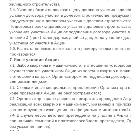
жилищного строительства.
6.4. Участник Акции оплачивает цену договора участия в доле
условия договора участия в долевом строительстве предусматр
предусмотренном договором участия в долевом строительстве
Подготовка проекта договора участия в долевом строительств
уклонения участника Акции от подписания договора участия в
течение 3 (трех) календарных дней со дня, когда участник до
участника от участия в Акции.
6.5. Выплата денежного эквивалента размеру скидки вместо е
производится.
7. Иные условия Акции:
7.1. Выбор квартиры и машино-места, в отношении которых за
осуществляется участником Акции из перечня квартир и маши
в отношении которых Организатором не подписаны договоры у
или иными лицами;
7.2. Скидки и иные специальные предложения Организатора н
ходе проведения Акции, не распространяются;
7.3. Организатор вправе досрочно прекратить проведение Акц
реализации всех квартир и машино-мест, указанных в прило
соответствующего извещения на официальном интернет-сайте 
7.4. В случае несоответствия претендента на участие в Акции
при наличии сомнений в платежеспособности претендента, Орг
без указания причин;