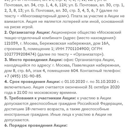
Почтовая, вл. 34, стр. 1, 4, 6, 12А; ул. Б. Почтовая, вл. 30, стр. 1,
2, 3, 8, 13; ул. Б. Почтовая, вл. 30, стр. 3, 4, 5, 6, 7 (далее по
тексту – «Многоквартирный дом»). Плата за участие в Акции не
взимается. Акция не является лотереей или иной, основанной
на риске игрой.
2. Организатор Акции:
Акционерное общество «Московский
ткацко-отделочный комбинат» (адрес (место нахождения):
121059, г. Москва, Бережковская набережная, дом 16А,
строение 5, помещение 1; ИНН 7701104900; ОГРН
1027739208474) (далее по тексту – «Организатор»).
3. Место проведения Акции:
офис Организатора Акции,
находящийся по адресу: г. Москва, Павелецкая набережная,
дом 8, стр. 6А, этаж 4, помещение 604. Контактный телефон:
+7 (495) 151-90-85.
4. Срок проведения Акции:
с 01.10.2020 г. по 31.10.2020 г.
включительно. Акция считается оконченной 31 октября 2020
года в 21:00 по московскому времени.
5. Требования к участникам Акции:
к участию в Акции
допускаются дееспособные граждане Российской Федерации,
достигшие 18-летнего возраста, а также дееспособные
иностранные граждане. Иные лица к участию в Акции не
допускаются.
6. Порядок проведения Акции: