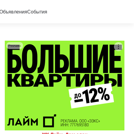
Объявления
События
Реклама