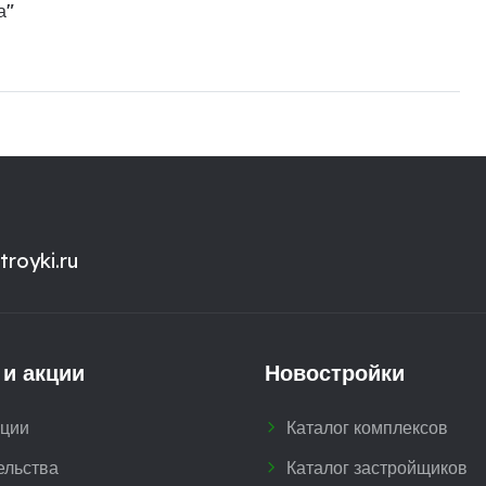
а"
royki.ru
 и акции
Новостройки
кции
Каталог комплексов
ельства
Каталог застройщиков