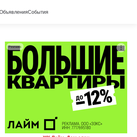
Объявления
События
Реклама