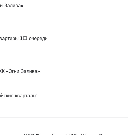
ни Залива»
квартиры III очереди
ЖК «Огни Залива»
ийские кварталы"