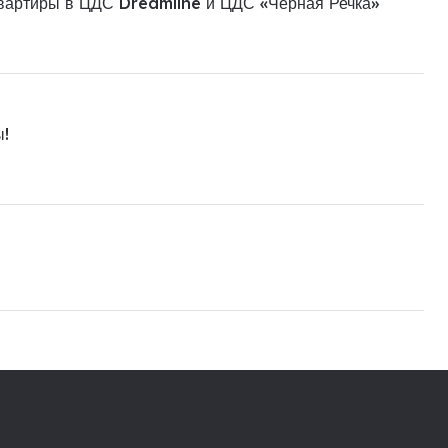
квартиры в ЦДС Dreamline и ЦДС «Чёрная Речка»
ы!