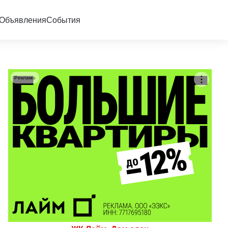
Объявления
События
Реклама