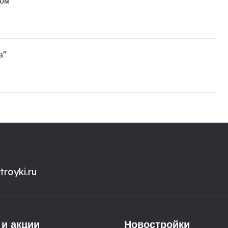
ном"
а"
royki.ru
 и акции
Новостройки