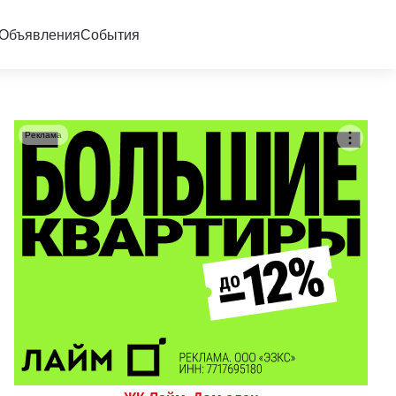
Объявления
События
Реклама