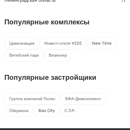
Ленинградская область
71
Популярные комплексы
Цивилизация
Инвест-отеля VIDI
New Time
Витебский парк
Визионер
Популярные застройщики
Группа компаний Полис
БФА-Девелопмент
Ойкумена
Bau City
С.Э.Р.