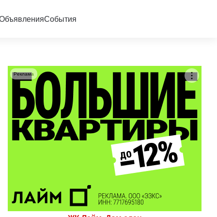
Объявления
События
Реклама