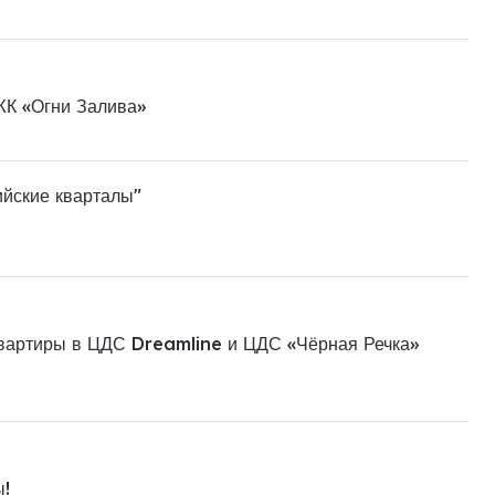
ЖК «Огни Залива»
ийские кварталы"
квартиры в ЦДС Dreamline и ЦДС «Чёрная Речка»
ы!