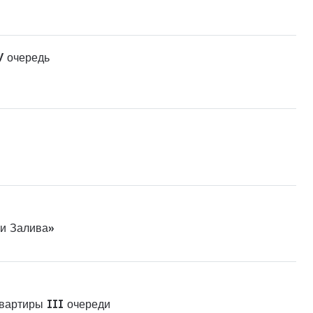
V очередь
ни Залива»
квартиры III очереди