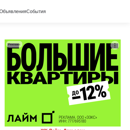
Объявления
События
Реклама