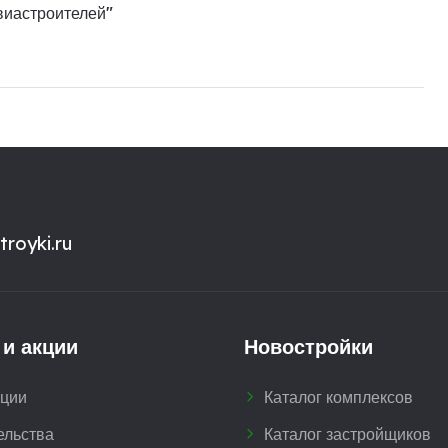
виастроителей"
royki.ru
 и акции
Новостройки
кции
Каталог комплексов
ельства
Каталог застройщиков