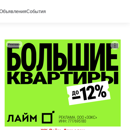
Объявления
События
Реклама