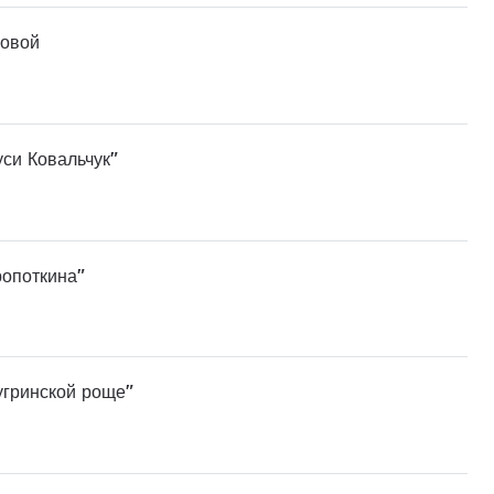
ровой
уси Ковальчук"
ропоткина"
угринской роще"