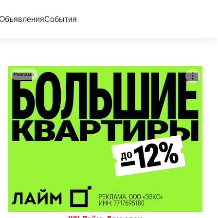
Объявления
События
Реклама