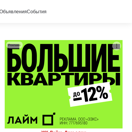
Объявления
События
Реклама