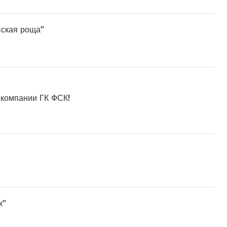
вская роща"
 компании ГК ФСК!
к"