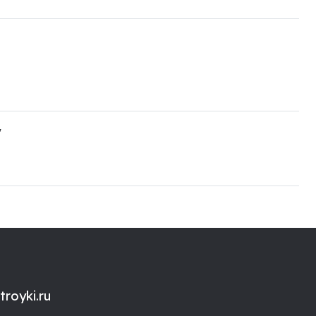
"
royki.ru