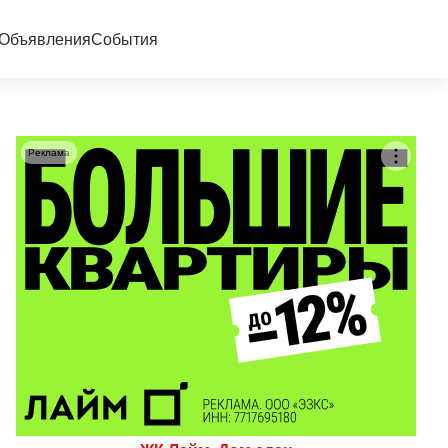
Объявления
События
Реклама