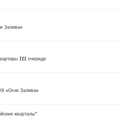
ни Залива»
квартиры III очереди
ЖК «Огни Залива»
ийские кварталы"