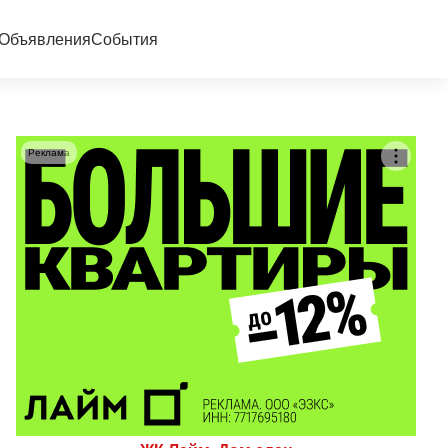
Объявления
События
Реклама