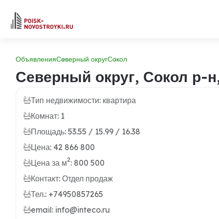
Объявления
Северный округ
Сокол
Северный округ, Сокол р-н,
Тип недвижимости: квартира
Комнат: 1
Площадь: 53.55 / 15.99 / 16.38
Цена: 42 866 800
2
Цена за м
: 800 500
Контакт: Отдел продаж
Тел.: +74950857265
email: info@inteco.ru