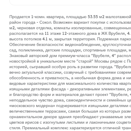
Продается 1-комн. квартира, площадью 53.55 м2 малоэтажной 
район города - Сокол. Возможен вариант покупки с использов
м2, черновая отделка, комнаты изолированные, совмещенных са
располагается на 11 этаже 12-этажного дома в ЖК Врубеля, 4
высота потолков 4.1 м, закрытая территория. Подземная парко
Обеспечение безопасности: видеонаблюдение, круглосуточная
сад, поликлиника, детские площадки, спортивные площадки, м
Знаковый авторский дом премиум-класса "Врубеля, 4" распол
новостройкой в уникальном месте "старой" Москвы рядом с По
историей, сыгравшей особую роль в развитии города. "Врубел
вечно актуальной классики, созвучный с требованиями совре
обособленность и приватность, а необычная форма дома и ни
видовые характеристики для максимального количества кварт
изящными деталями фасада - декоративными элементами, ре
и благородство форм и материалов делают проект "Врубеля,
неподдельное чувство дома, самоидентичности и семейных це
«московского модерна» подчеркивается изящными деталями 
величественными террасами, самая большая из которых разме
орнаментальном декоре здания преобладают узнаваемые эле
цветков ирисов с изогнутыми листьями и лаконичными соцвет
стиля. Премиальный комплекс характеризуется отличной тра