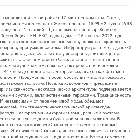
в монолитной новостройке в 10 мин. пешком от м. Сокол,
анием ипотечных средств. Жилая площадь 15.99 м2, кухня 16.38
нузлов - 1, лоджий - 1, окна выходят во двор. Квартира
. Застройщик - ИНТЕКО, сдача дома - IV квартал 2022 года,
вка, есть гостевые парковочные места, парковка охраняется.
 охрана, пропускная система. Инфраструктура: школа, детский
еста для отдыха, супермаркет, рестораны, фитнес-центр.
ожится в столичном районе Сокол и станет единственной
селком художников - знаковой локацией с почти вековой
я, 4" - дом для ценителей, который создавался как фрагмент
менности. Продуманный проект обеспечит жителям комфорт,
зкоэтажная застройка Поселка художников - прекрасные
ир. Изысканность неоклассической архитектуры подчеркивается
зными рустами, величественными террасами. Традиционность
 4" независимым от переменчивой моды, обещают
нностей. Изысканность неоклассической архитектуры
фасада - декоративными фрагментами, резными рустами,
стится на крыше дома и будет доступна всем жителям. В
менты стиля «московский модерн» - изысканные формы
иями. Этот известный мотив один из самых ключевых символов
нспортной доступностью - рядом пролегают Волоколамское и