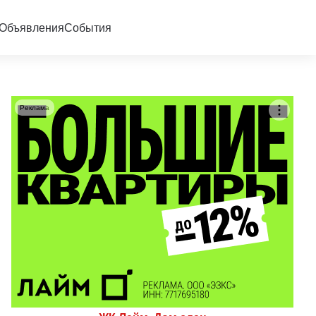
Объявления
События
Реклама