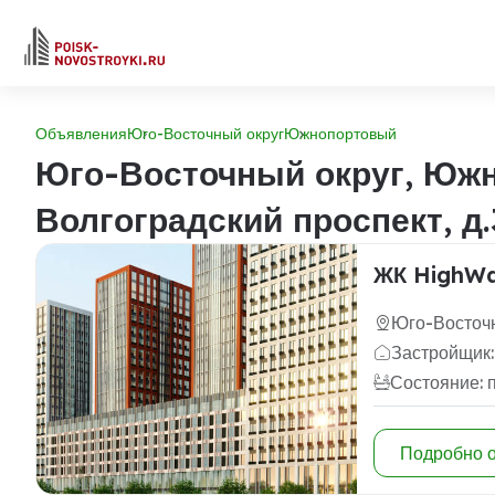
Объявления
Юго-Восточный округ
Южнопортовый
Юго-Восточный округ, Южн
Волгоградский проспект, д.
ЖК HighW
Юго-Восточн
Застройщик:
Состояние: 
Подробно 