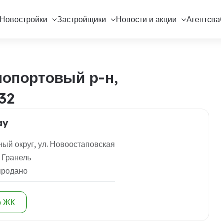
Новостройки
Застройщики
Новости и акции
Агентсва
опортовый р-н,
32
ay
ый округ, ул. Новоостаповская
 Гранель
продано
о ЖК