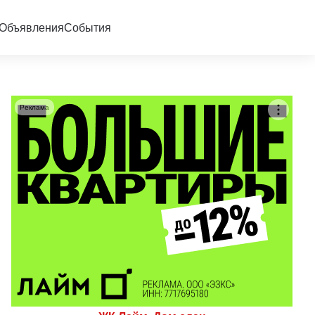
Объявления
События
Реклама