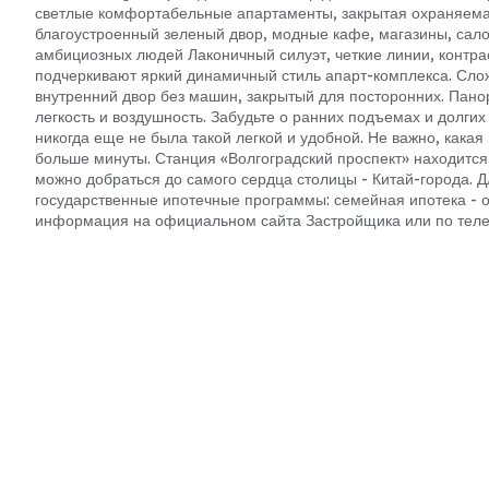
светлые комфортабельные апартаменты, закрытая охраняемая
благоустроенный зеленый двор, модные кафе, магазины, сало
амбициозных людей Лаконичный силуэт, четкие линии, контр
подчеркивают яркий динамичный стиль апарт-комплекса. Сл
внутренний двор без машин, закрытый для посторонних. Пан
легкость и воздушность. Забудьте о ранних подъемах и долги
никогда еще не была такой легкой и удобной. Не важно, какая
больше минуты. Станция «Волгоградский проспект» находится в
можно добраться до самого сердца столицы - Китай-города. Д
государственные ипотечные программы: семейная ипотека - от
информация на официальном сайта Застройщика или по телеф