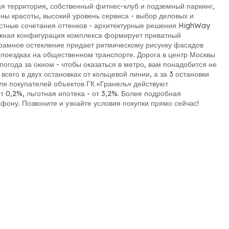
 территория, собственный фитнес-клуб и подземный паркинг,
ны красоты, высокий уровень сервиса - выбор деловых и
астные сочетания оттенков - архитектурные решения HighWay
ожная конфигурация комплекса формирует приватный
орамное остекление придает ритмическому рисунку фасадов
х поездках на общественном транспорте. Дорога в центр Москвы
 погода за окном - чтобы оказаться в метро, вам понадобится не
сего в двух остановках от кольцевой линии, а за 3 остановки
ля покупателей объектов ГК «Гранель» действуют
 0,2%, льготная ипотека - от 3,2%. Более подробная
ону. Позвоните и узнайте условия покупки прямо сейчас!