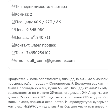
Тип недвижимости: квартира
Комнат: 2
Площадь: 40.9 / 27.3 / 6.9
Цена: 9 845 080
2
Цена за м
: 240 711
Контакт: Отдел продаж
Тел.: +74950234102
email: call_centr@granelle.com
Продаются 2 комн. апартаменты, площадью 40.9 м2 в монолит
проспект, район города - Южнопортовый. Возможен вариант по
Жилая площадь 27.3 м2, кухня 6.9 м2. Площадь комнат: 17.30/
располагается на 6 этаже 23-этажного дома в ЖК Апарт-комп
дома - IV квартал 2023 года, высота потолков 2.85 м. Дом о
машиномест, парковка охраняется. Инфраструктура: супермар
комплекс HighWay - идеальный выбор для жизни или инвести