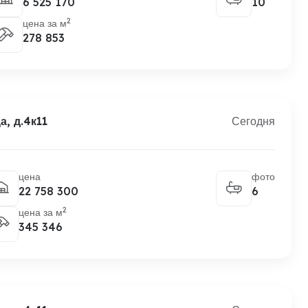
6 525 170
10
2
цена за м
278 853
, д.4к11
Сегодня
цена
фото
22 758 300
6
2
цена за м
345 346