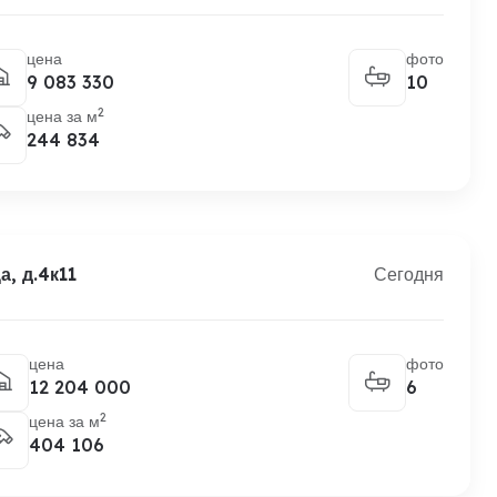
цена
фото
9 083 330
10
2
цена за м
244 834
, д.4к11
Сегодня
цена
фото
12 204 000
6
2
цена за м
404 106