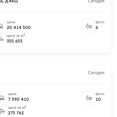
, д.4к11
Сегодня
цена
фото
20 414 500
6
2
цена за м
355 653
Сегодня
цена
фото
7 390 410
10
2
цена за м
275 762