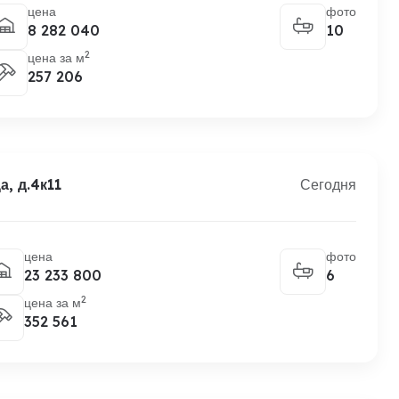
цена
фото
8 282 040
10
2
цена за м
257 206
, д.4к11
Сегодня
цена
фото
23 233 800
6
2
цена за м
352 561