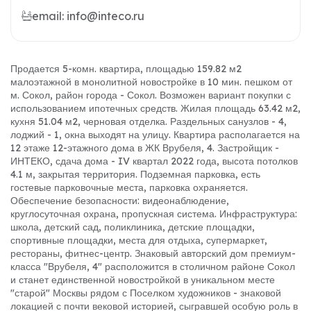
email: info@inteco.ru
Продается 5-комн. квартира, площадью 159.82 м2
малоэтажной в монолитной новостройке в 10 мин. пешком от
м. Сокол, район города - Сокол. Возможен вариант покупки с
использованием ипотечных средств. Жилая площадь 63.42 м2,
кухня 51.04 м2, черновая отделка. Раздельных санузлов - 4,
лоджий - 1, окна выходят на улицу. Квартира располагается на
12 этаже 12-этажного дома в ЖК Врубеля, 4. Застройщик -
ИНТЕКО, сдача дома - IV квартал 2022 года, высота потолков
4.1 м, закрытая территория. Подземная парковка, есть
гостевые парковочные места, парковка охраняется.
Обеспечение безопасности: видеонаблюдение,
круглосуточная охрана, пропускная система. Инфраструктура:
школа, детский сад, поликлиника, детские площадки,
спортивные площадки, места для отдыха, супермаркет,
рестораны, фитнес-центр. Знаковый авторский дом премиум-
класса "Врубеля, 4" расположится в столичном районе Сокол
и станет единственной новостройкой в уникальном месте
"старой" Москвы рядом с Поселком художников - знаковой
локацией с почти вековой историей, сыгравшей особую роль в