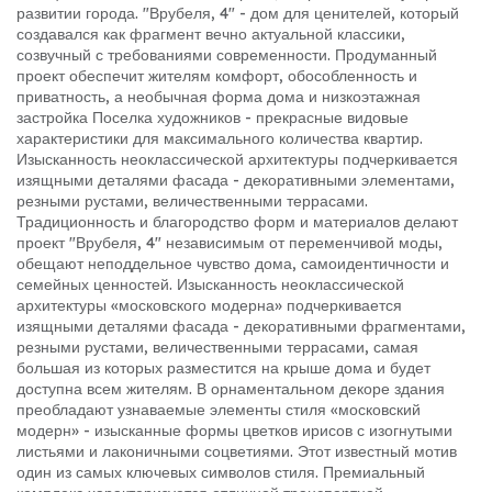
развитии города. "Врубеля, 4" - дом для ценителей, который
создавался как фрагмент вечно актуальной классики,
созвучный с требованиями современности. Продуманный
проект обеспечит жителям комфорт, обособленность и
приватность, а необычная форма дома и низкоэтажная
застройка Поселка художников - прекрасные видовые
характеристики для максимального количества квартир.
Изысканность неоклассической архитектуры подчеркивается
изящными деталями фасада - декоративными элементами,
резными рустами, величественными террасами.
Традиционность и благородство форм и материалов делают
проект "Врубеля, 4" независимым от переменчивой моды,
обещают неподдельное чувство дома, самоидентичности и
семейных ценностей. Изысканность неоклассической
архитектуры «московского модерна» подчеркивается
изящными деталями фасада - декоративными фрагментами,
резными рустами, величественными террасами, самая
большая из которых разместится на крыше дома и будет
доступна всем жителям. В орнаментальном декоре здания
преобладают узнаваемые элементы стиля «московский
модерн» - изысканные формы цветков ирисов с изогнутыми
листьями и лаконичными соцветиями. Этот известный мотив
один из самых ключевых символов стиля. Премиальный