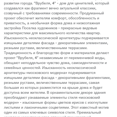
развитии города. "Врубеля, 4" - дом для ценителей, который
создавался как фрагмент вечно актуальной классики,
созвучный с требованиями современности. Продуманный
проект обеспечит жителям комфорт, обособленность и
приватность, а необычная форма дома и низкоэтажная
застройка Поселка художников - прекрасные видовые
характеристики для максимального количества квартир.
Изысканность неоклассической архитектуры подчеркивается
изящными деталями фасада - декоративными элементами,
резными рустами, величественными террасами.
Традиционность и благородство форм и материалов делают
проект "Врубеля, 4" независимым от переменчивой моды,
обещают неподдельное чувство дома, самоидентичности и
семейных ценностей. Изысканность неоклассической
архитектуры «московского модерна» подчеркивается
изящными деталями фасада - декоративными фрагментами,
резными рустами, величественными террасами, самая
большая из которых разместится на крыше дома и будет
доступна всем жителям. В орнаментальном декоре здания
преобладают узнаваемые элементы стиля «московский
модерн» - изысканные формы цветков ирисов с изогнутыми
листьями и лаконичными соцветиями. Этот известный мотив
один из самых ключевых символов стиля. Премиальный