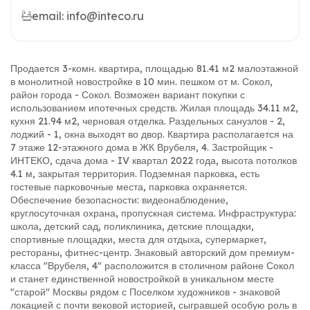
email: info@inteco.ru
Продается 3-комн. квартира, площадью 81.41 м2 малоэтажной
в монолитной новостройке в 10 мин. пешком от м. Сокол,
район города - Сокол. Возможен вариант покупки с
использованием ипотечных средств. Жилая площадь 34.11 м2,
кухня 21.94 м2, черновая отделка. Раздельных санузлов - 2,
лоджий - 1, окна выходят во двор. Квартира располагается на
7 этаже 12-этажного дома в ЖК Врубеля, 4. Застройщик -
ИНТЕКО, сдача дома - IV квартал 2022 года, высота потолков
4.1 м, закрытая территория. Подземная парковка, есть
гостевые парковочные места, парковка охраняется.
Обеспечение безопасности: видеонаблюдение,
круглосуточная охрана, пропускная система. Инфраструктура:
школа, детский сад, поликлиника, детские площадки,
спортивные площадки, места для отдыха, супермаркет,
рестораны, фитнес-центр. Знаковый авторский дом премиум-
класса "Врубеля, 4" расположится в столичном районе Сокол
и станет единственной новостройкой в уникальном месте
"старой" Москвы рядом с Поселком художников - знаковой
локацией с почти вековой историей, сыгравшей особую роль в