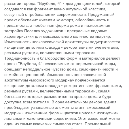
развитии города. "Врубеля, 4" - дом для ценителей, который
создавался как фрагмент вечно актуальной классики,
созвучный с требованиями современности. Продуманный
проект обеспечит жителям комфорт, обособленность и
приватность, а необычная форма дома и низкоэтажная
застройка Поселка художников - прекрасные видовые
характеристики для максимального количества квартир.
Изысканность неоклассической архитектуры подчеркивается
изящными деталями фасада - декоративными элементами,
резными рустами, величественными террасами.
Традиционность и благородство форм и материалов делают
проект "Врубеля, 4" независимым от переменчивой моды,
обещают неподдельное чувство дома, самоидентичности и
семейных ценностей. Изысканность неоклассической
архитектуры «московского модерна» подчеркивается
изящными деталями фасада - декоративными фрагментами,
резными рустами, величественными террасами, самая
большая из которых разместится на крыше дома и будет
доступна всем жителям. В орнаментальном декоре здания
преобладают узнаваемые элементы стиля «московский
модерн» - изысканные формы цветков ирисов с изогнутыми
листьями и лаконичными соцветиями. Этот известный мотив
один из самых ключевых символов стиля. Премиальный