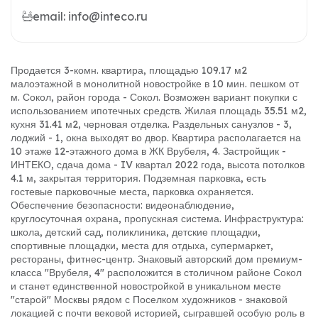
email: info@inteco.ru
Продается 3-комн. квартира, площадью 109.17 м2
малоэтажной в монолитной новостройке в 10 мин. пешком от
м. Сокол, район города - Сокол. Возможен вариант покупки с
использованием ипотечных средств. Жилая площадь 35.51 м2,
кухня 31.41 м2, черновая отделка. Раздельных санузлов - 3,
лоджий - 1, окна выходят во двор. Квартира располагается на
10 этаже 12-этажного дома в ЖК Врубеля, 4. Застройщик -
ИНТЕКО, сдача дома - IV квартал 2022 года, высота потолков
4.1 м, закрытая территория. Подземная парковка, есть
гостевые парковочные места, парковка охраняется.
Обеспечение безопасности: видеонаблюдение,
круглосуточная охрана, пропускная система. Инфраструктура:
школа, детский сад, поликлиника, детские площадки,
спортивные площадки, места для отдыха, супермаркет,
рестораны, фитнес-центр. Знаковый авторский дом премиум-
класса "Врубеля, 4" расположится в столичном районе Сокол
и станет единственной новостройкой в уникальном месте
"старой" Москвы рядом с Поселком художников - знаковой
локацией с почти вековой историей, сыгравшей особую роль в