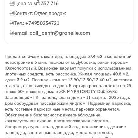
2
Цена за м
: 357 716
Контакт: Отдел продаж
Тел.: +74950234721
email: call_centr@granelle.com
Продается 3-комн. квартира, площадью 57.4 м2 в монолитной
новостройке в 3 мин. пешком от м. Дубровка, район города -
Южнопортовый. Возможен вариант покупки с использованием
ипотечных средств, есть рассрочка. Жилая площадь 40.8 м2,
кухня 3.9 м2. Площадь комнат: 13.90/13.50/13.40 м2, чистовая
отделка, окна выходят во двор. Квартира располагается на 25
этаже 30-этажного дома в ЖК MYPRIORITY Dubrovka.
Застройщик - ГК Гранель, сдача дома - II квартал 2025 года.
Дом оборудован пассажирским лифтом. Подземная парковка,
есть гостевые парковочные места, парковка охраняется.
Обеспечение безопасности: видеонаблюдение,
круглосуточная охрана, противопожарная система.
Инфраструктура: школа, детский сад, поликлиника, детские
площадки, спортивные площадки, места для отдыха,