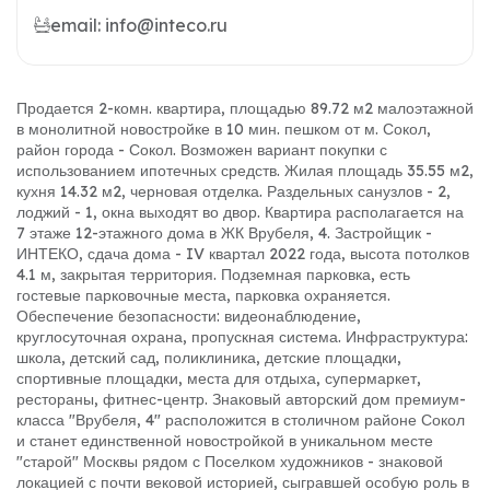
email: info@inteco.ru
Продается 2-комн. квартира, площадью 89.72 м2 малоэтажной
в монолитной новостройке в 10 мин. пешком от м. Сокол,
район города - Сокол. Возможен вариант покупки с
использованием ипотечных средств. Жилая площадь 35.55 м2,
кухня 14.32 м2, черновая отделка. Раздельных санузлов - 2,
лоджий - 1, окна выходят во двор. Квартира располагается на
7 этаже 12-этажного дома в ЖК Врубеля, 4. Застройщик -
ИНТЕКО, сдача дома - IV квартал 2022 года, высота потолков
4.1 м, закрытая территория. Подземная парковка, есть
гостевые парковочные места, парковка охраняется.
Обеспечение безопасности: видеонаблюдение,
круглосуточная охрана, пропускная система. Инфраструктура:
школа, детский сад, поликлиника, детские площадки,
спортивные площадки, места для отдыха, супермаркет,
рестораны, фитнес-центр. Знаковый авторский дом премиум-
класса "Врубеля, 4" расположится в столичном районе Сокол
и станет единственной новостройкой в уникальном месте
"старой" Москвы рядом с Поселком художников - знаковой
локацией с почти вековой историей, сыгравшей особую роль в