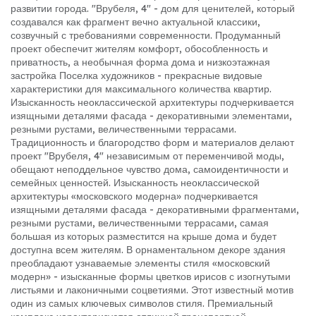
развитии города. "Врубеля, 4" - дом для ценителей, который
создавался как фрагмент вечно актуальной классики,
созвучный с требованиями современности. Продуманный
проект обеспечит жителям комфорт, обособленность и
приватность, а необычная форма дома и низкоэтажная
застройка Поселка художников - прекрасные видовые
характеристики для максимального количества квартир.
Изысканность неоклассической архитектуры подчеркивается
изящными деталями фасада - декоративными элементами,
резными рустами, величественными террасами.
Традиционность и благородство форм и материалов делают
проект "Врубеля, 4" независимым от переменчивой моды,
обещают неподдельное чувство дома, самоидентичности и
семейных ценностей. Изысканность неоклассической
архитектуры «московского модерна» подчеркивается
изящными деталями фасада - декоративными фрагментами,
резными рустами, величественными террасами, самая
большая из которых разместится на крыше дома и будет
доступна всем жителям. В орнаментальном декоре здания
преобладают узнаваемые элементы стиля «московский
модерн» - изысканные формы цветков ирисов с изогнутыми
листьями и лаконичными соцветиями. Этот известный мотив
один из самых ключевых символов стиля. Премиальный