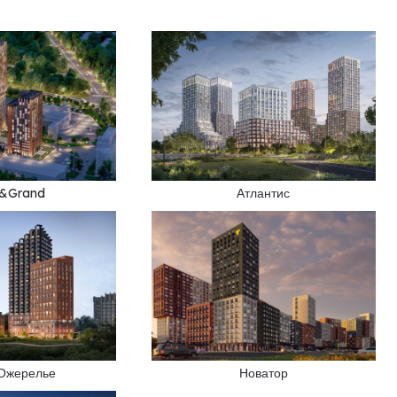
&Grand
Атлантис
 Ожерелье
Новатор