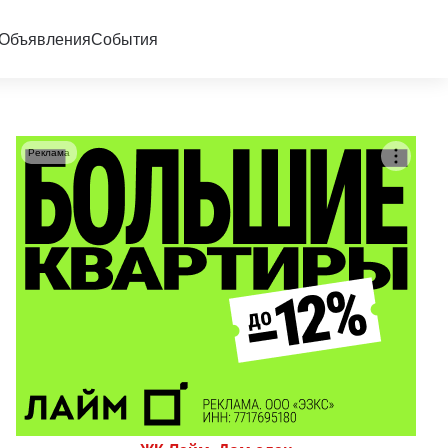
Объявления
События
Реклама