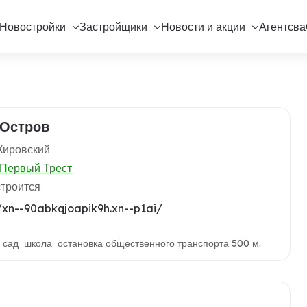
Новостройки
Застройщики
Новости и акции
Агентсва
Остров
Кировский
Первый Трест
строится
//xn--90abkqjoapik9h.xn--p1ai/
й сад школа остановка общественного транспорта 500 м.