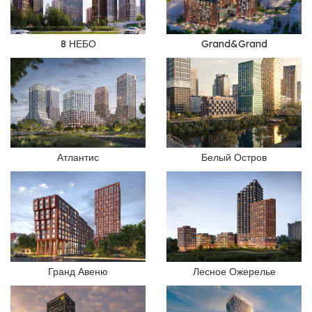
8 НЕБО
Grand&Grand
Атлантис
Белый Остров
Гранд Авеню
Лесное Ожерелье