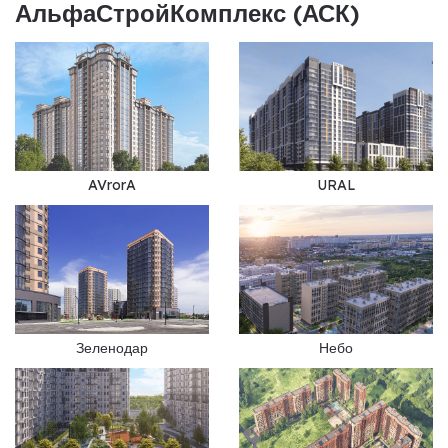
АльфаСтройКомплекс (АСК)
AVrorA
URAL
Зеленодар
Небо