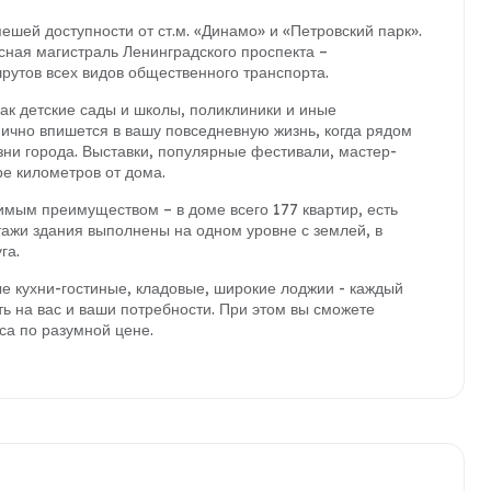
ешей доступности от ст.м. «Динамо» и «Петровский парк».
сная магистраль Ленинградского проспекта –
утов всех видов общественного транспорта.
ак детские сады и школы, поликлиники и иные
ично впишется в вашу повседневную жизнь, когда рядом
изни города. Выставки, популярные фестивали, мастер-
ре километров от дома.
мым преимуществом – в доме всего 177 квартир, есть
тажи здания выполнены на одном уровне с землей, в
га.
е кухни-гостиные, кладовые, широкие лоджии - каждый
ь на вас и ваши потребности. При этом вы сможете
а по разумной цене.