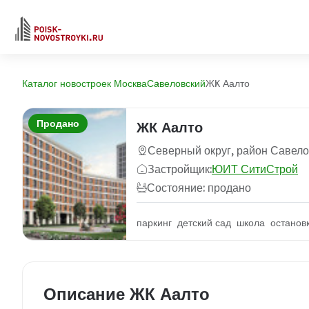
Каталог новостроек Москва
Савеловский
ЖК Аалто
Продано
ЖК Аалто
Северный округ, район Савел
Застройщик:
ЮИТ СитиСтрой
Состояние: продано
паркинг детский сад школа останов
Описание ЖК Аалто