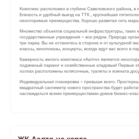
Комплекс расположен в глубине Савеловского района, в п
Близость и удобный выезд на ТТК , крупнейшая пятиполо
неоспоримые преимущества. Хорошо развитая сеть маршр
Множество объектов социальной инфраструктуры, таких к
государственные учреждения – все рядом. Природа орган
три парка. Вы не останетесь в стороне и от культурной ж
классы, кинопоказы, концерты, всегда ждут вас всего в па
Камерность жилого комплекса «Аалто» является неоспори
подземный паркинг и хозяйственные кладовые! Первые э
холлах расположены колясочные, туалеты и комната досу
Индивидуальная планировка – превыше всего. Просторны
квадратный сантиметр нового пространства будет работат
наслаждаться всеми преимуществами домов бизнес-класс