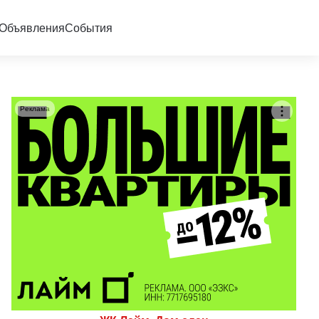
Объявления
События
Реклама