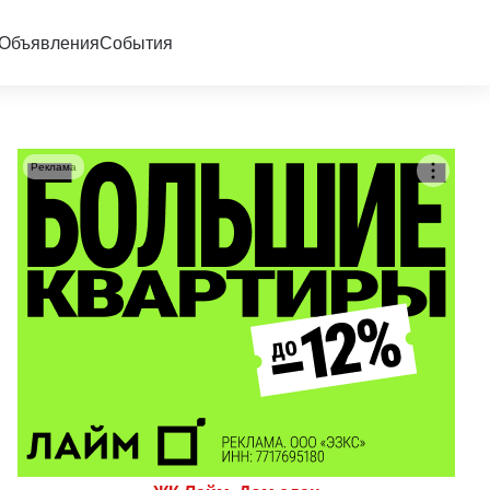
Объявления
События
Реклама