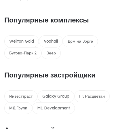
Популярные комплексы
Wellton Gold
Voxhall
Дом на Зорге
Бутово-Парк 2
Веер
Популярные застройщики
Инвесттраст
Galaxy Group
ГК Расцветай
МД Групп
M1 Development