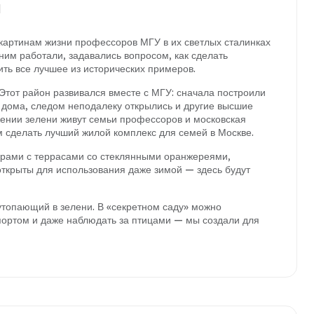
и
 картинам жизни профессоров МГУ в их светлых сталинках
ним работали, задавались вопросом, как сделать
ть все лучшее из исторических примеров.
 Этот район развивался вместе с МГУ: сначала построили
 дома, следом неподалеку открылись и другие высшие
жении зелени живут семьи профессоров и московская
 сделать лучший жилой комплекс для семей в Москве.
ирами с террасами со стеклянными оранжереями,
ткрыты для использования даже зимой — здесь будут
утопающий в зелени. В «секретном саду» можно
 спортом и даже наблюдать за птицами — мы создали для