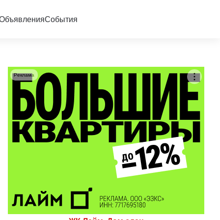
Объявления
События
Реклама