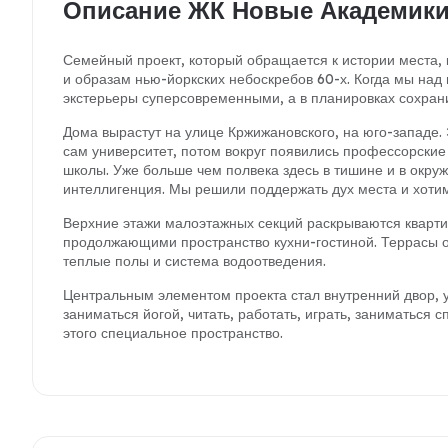
Описание ЖК Новые Академик
Семейный проект, который обращается к истории места,
и образам нью-йоркских небоскребов 60-х. Когда мы над 
экстерьеры суперсовременными, а в планировках сохрани
Дома вырастут на улице Кржижановского, на юго-западе.
сам университет, потом вокруг появились профессорские
школы. Уже больше чем полвека здесь в тишине и в окру
интеллигенция. Мы решили поддержать дух места и хотим
Верхние этажи малоэтажных секций раскрываются кварт
продолжающими пространство кухни-гостиной. Террасы о
теплые полы и система водоотведения.
Центральным элементом проекта стал внутренний двор, 
заниматься йогой, читать, работать, играть, заниматься
этого специальное пространство.