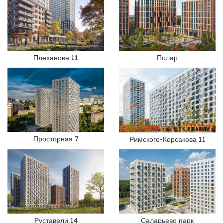
Плеханова 11
Полар
Просторная 7
Римского-Корсакова 11
Руставели 14
Саларьево парк