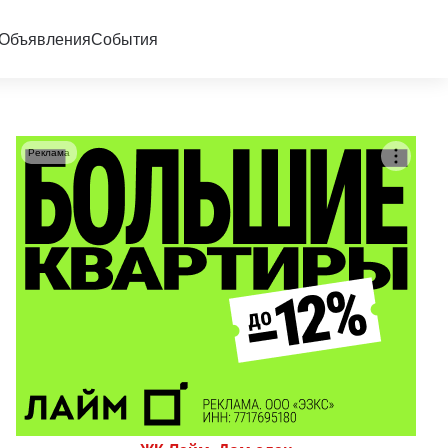
Объявления
События
Реклама