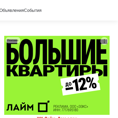
Объявления
События
Реклама