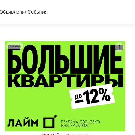
Объявления
События
Реклама