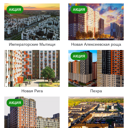
АКЦИЯ
АКЦИЯ
Императорские Мытищи
Новая Алексеевская роща
АКЦИЯ
Новая Рига
Пехра
АКЦИЯ