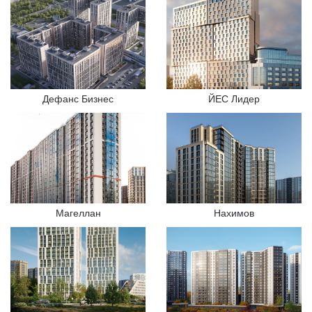
Дефанс Бизнес
ЙЕС Лидер
Магеллан
Нахимов