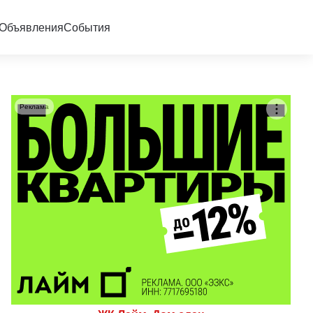
Объявления
События
Реклама