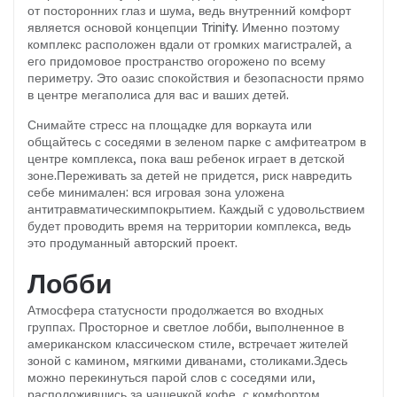
от посторонних глаз и шума, ведь внутренний комфорт
является основой концепции Trinity. Именно поэтому
комплекс расположен вдали от громких магистралей, а
его придомовое пространство огорожено по всему
периметру. Это оазис спокойствия и безопасности прямо
в центре мегаполиса для вас и ваших детей.
Снимайте стресс на площадке для воркаута или
общайтесь с соседями в зеленом парке с амфитеатром в
центре комплекса, пока ваш ребенок играет в детской
зоне.
Переживать за детей не придется, риск навредить
себе минимален: вся игровая зона уложена
антитравматическимпокрытием. Каждый с удовольствием
будет проводить время на территории комплекса, ведь
это продуманный авторский проект.
Лобби
Атмосфера статусности продолжается во входных
группах. Просторное и светлое лобби, выполненное в
американском классическом стиле, встречает жителей
зоной с камином, мягкими диванами, столиками.
Здесь
можно перекинуться парой слов с соседями или,
расположившись за чашечкой кофе, с комфортом