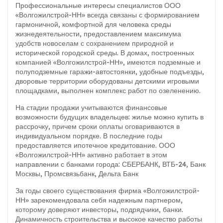
Профессиональные интересы специалистов ООО
«Волгожилстрой-НН» всегда связаны с формированием
гармоничной, комфортной для человека среды
жизнедеятельности, предоставлением максимума
удобств новоселам с сохранением природной и
исторической городской среды. В домах, построенных
компанией «Волгожилстрой-НН», имеются подземные и
полуподземные гаражи-автостоянки, удобные подъезды,
дворовые территории оборудованы детскими игровыми
площадками, выполнен комплекс работ по озеленению.
На стадии продажи учитываются финансовые
возможности будущих владельцев: жилье можно купить в
рассрочку, причем сроки оплаты оговариваются в
индивидуальном порядке. В последние годы
предоставляется ипотечное кредитование. ООО
«Волгожилстрой-НН» активно работает в этом
направлении с банками города: СБЕРБАНК, ВТБ-24, Банк
Москвы, Промсвязьбанк, Дельта Банк
За годы своего существования фирма «Волгожилстрой-
НН» зарекомендовала себя надежным партнером,
которому доверяют инвесторы, подрядчики, банки.
Динамичность строительства и высокое качество работы