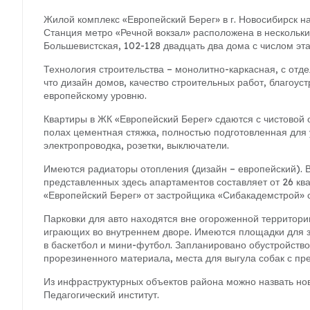
Жилой комплекс «Европейский Берег» в г. Новосибирск на
Станция метро «Речной вокзал» расположена в нескольких
Большевистская, 102-128 двадцать два дома с числом эта
Технология строительства – монолитно-каркасная, с отд
что дизайн домов, качество строительных работ, благоус
европейскому уровню.
Квартиры в ЖК «Европейский Берег» сдаются с чистовой 
полах цементная стяжка, полностью подготовленная для
электропроводка, розетки, выключатели.
Имеются радиаторы отопления (дизайн – европейский). В
представленных здесь апартаментов составляет от 26 кв
«Европейский Берег» от застройщика «Сибакадемстрой» с 
Парковки для авто находятся вне огороженной территори
играющих во внутреннем дворе. Имеются площадки для з
в баскетбол и мини-футбол. Запланировано обустройств
прорезиненного материала, места для выгула собак с пр
Из инфраструктурных объектов района можно назвать нов
Педагогический институт.