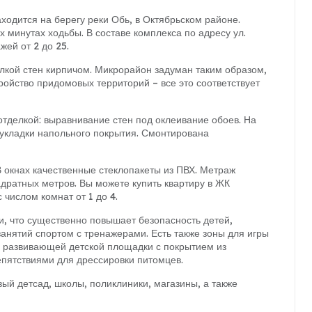
ходится на берегу реки Обь, в Октябрьском районе.
 минутах ходьбы. В составе комплекса по адресу ул.
жей от 2 до 25.
елкой стен кирпичом. Микрорайон задуман таким образом,
тройство придомовых территорий – все это соответствует
отделкой: выравнивание стен под оклеивание обоев. На
 укладки напольного покрытия. Смонтирована
 окнах качественные стеклопакеты из ПВХ. Метраж
адратных метров. Вы можете купить квартиру в ЖК
числом комнат от 1 до 4.
и, что существенно повышает безопасность детей,
анятий спортом с тренажерами. Есть также зоны для игры
о развивающей детской площадки с покрытием из
епятствиями для дрессировки питомцев.
ый детсад, школы, поликлиники, магазины, а также