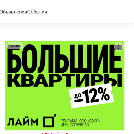
Объявления
События
Реклама