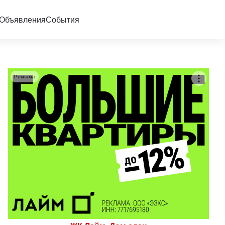
Объявления
События
Реклама