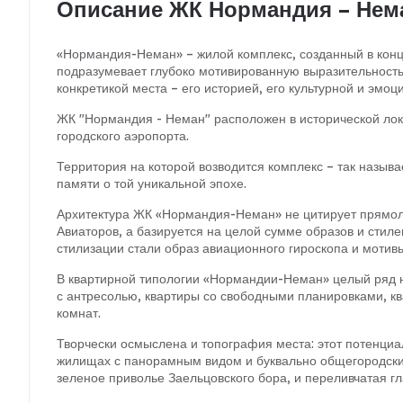
Описание ЖК Нормандия – Нем
«Нормандия-Неман» – жилой комплекс, созданный в конц
подразумевает глубоко мотивированную выразительность
конкретикой места – его историей, его культурной и эмо
ЖК "Нормандия - Неман" расположен в исторической лока
городского аэропорта.
Территория на которой возводится комплекс – так назыв
памяти о той уникальной эпохе.
Архитектура ЖК «Нормандия-Неман» не цитирует прямо
Авиаторов, а базируется на целой сумме образов и стил
стилизации стали образ авиационного гироскопа и мотив
В квартирной типологии «Нормандии-Неман» целый ряд 
с антресолью, квартиры со свободными планировками, кв
комнат.
Творчески осмыслена и топография места: этот потенциал
жилищах с панорамным видом и буквально общегородским
зеленое приволье Заельцовского бора, и переливчатая гл