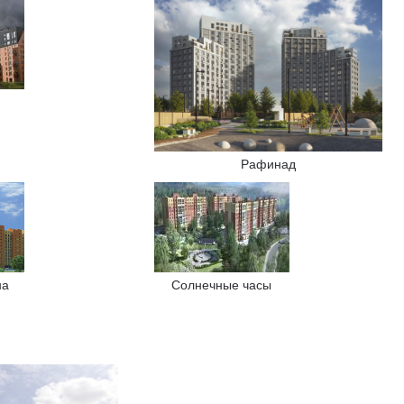
Рафинад
на
Солнечные часы