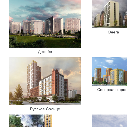
Онега
Дежнёв
Северная коро
Русское Солнце