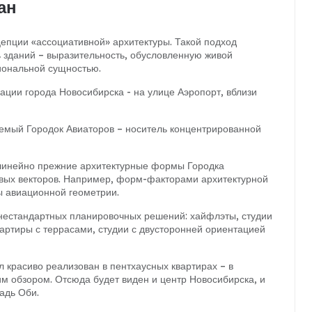
ан
епции «ассоциативной» архитектуры. Такой подход
 зданий – выразительность, обусловленную живой
циональной сущностью.
ции города Новосибирска - на улице Аэропорт, вблизи
аемый Городок Авиаторов – носитель концентрированной
линейно прежние архитектурные формы Городка
евых векторов. Например, форм-факторами архитектурной
ы авиационной геометрии.
нестандартных планировочных решений: хайфлэты, студии
артиры с террасами, студии с двусторонней ориентацией
 красиво реализован в пентхаусных квартирах – в
 обзором. Отсюда будет виден и центр Новосибирска, и
адь Оби.