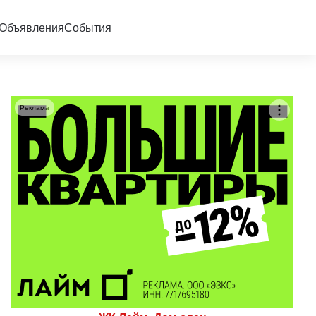
Объявления
События
Реклама