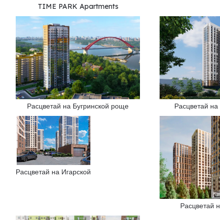
TIME PARK Apartments
Расцветай на Бугринской роще
Расцветай на
Расцветай на Игарской
Расцветай 