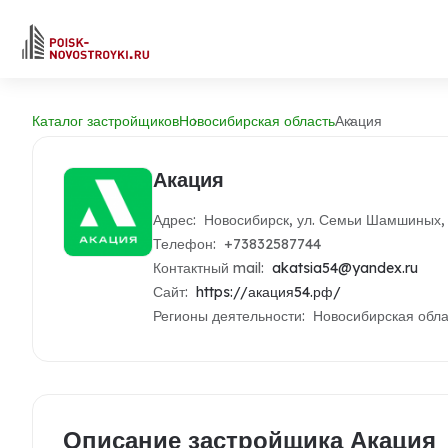
Каталог застройщиков
Новосибирская область
Акация
Акация
Адрес: Новосибирск, ул. Семьи Шамшиных,
Телефон: +73832587744
Контактный mail:
akatsia54@yandex.ru
Сайт:
https://акация54.рф/
Регионы деятельности: Новосибирская обла
Описание застройщика Акация