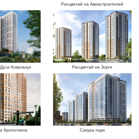
Расцветай на Авиастроителей
Расцветай на Зорге
 Дуси Ковальчук
на Кропоткина
Сакура парк