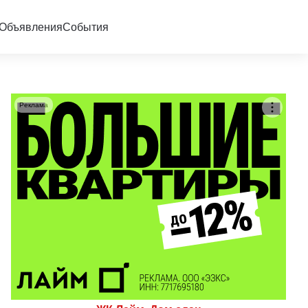
Объявления
События
Реклама